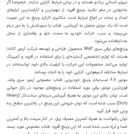
نیروی انسانی زیادی هستند و در برخی شرایط کارایی ندارند، خصوصاً اگر
به‌تنهایی در سفر باشید. وینچ آفرود از مهم‌ترین و کارآمدترین ابزارهای
امداد و نجات در انواع شرایط است. مکانیزم کارکرد وینچ به این صورت
است که یک موتور متصل به گیربکس، طناب یا سیم‌بکسل را به دور درام
می‌پیچد و سبب حرکت خودرو به سمت جلو و رهاسازی از محل
به‌دام‌افتاده می‌شود.
وینچ‌های برقی سری Wolf محصول طراحی و توسعه شرکت آرمور کانادا
هستند که لوازم تخصصی گسترده‌ای را برای استفاده در آفرود و کمپینگ
تولید می‌کنند. محصولات این شرکت با کیفیت بالای خود توانسته‌اند در
شرایط مختلف آب‌وهوایی، کارایی خود را به اثبات برسانند.
موتور 6.8 اسب‌بخار وینچ خودرویی طناب مصنوعی آرمور سری ولف،
قوی‌ترین موتور برقی مورد استفاده در وینچ‌های موجود در بازار جهانی
است. توان بالای این موتور به همراه گیربکس سیاره‌ای سخت‌کار (Heavy
Duty) سبب شده است که توان خروجی این وینچ در بالاترین سطح رده
وزنی خود قرار گیرد.
توان یکنواخت به همراه کمترین مصرف برق، در کنار سرعت بالا و کمترین
صدا و لرزه سبب شده است که این وینچ آفرود طناب مصنوعی مورد پسند