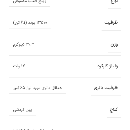
نوع
وینچ طناب مصنوعی
ظرفیت
13500 پوند (6.1 تن)
وزن
۳۰.۳ کیلوگرم
ولتاژ کارکرد
۱۲ ولت
ظرفیت باتری
حداقل باتری مورد نیاز 65 آمپر
کلاچ
پین گردشی