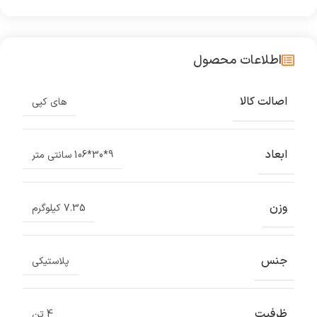
اطلاعات محصول
اصالت کالا
های کپی
ابعاد
9*30*106 سانتی متر
وزن
7.35 کیلوگرم
جنس
پلاستیکی
ظرفیت
4 تن