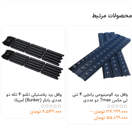
محصولات مرتبط
وافل برد آلومینیومی پانچی 4 تنی
وافل برد پلاستیکی تاشو 4 تکه دو
تی مکس Tmax دو عددی
عددی بانکر (Bunker) آمریکا
37.999.000
تومان
–
8.549.000
تومان
55.099.000
تومان