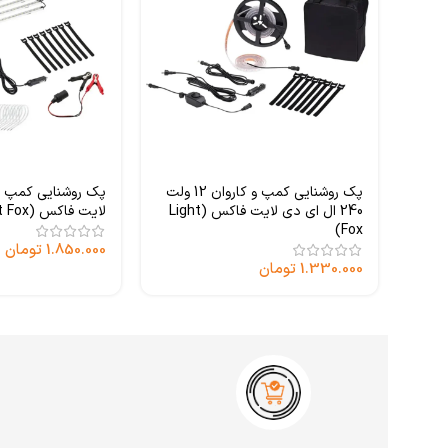
پک روشنایی کمپ و کاروان 12 ولت
240 ال ای دی لایت فاکس (Light
لایت فاکس (Light Fox)
Fox)
1.850.000
تومان
1.330.000
تومان