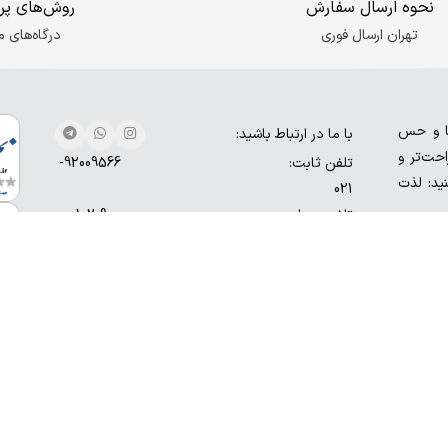
نحوه ارسال سفارش
روش‌های پر
تهران ارسال فوری
درگاه‌های م
ها و حس
با ما در ارتباط باشید:
حت‌تر و
تلفن ثابت:
92009566-
نید: لذت
021
تلفن همراه:
9000-102-
0930
شماره تماس: 9566-9200-021
آدرس ایمیل: o.digisafari@gmail.com
حقوق این سایت متعلق به وب سایت اینترنتی دیجی سافاری می با