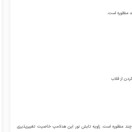
کردن از قلاب
ایک مدل Starlight 3w، یک هدلامپ چند منظوره است. زاویه تابش نور این هدلامپ خاصیت تغییرپذیری