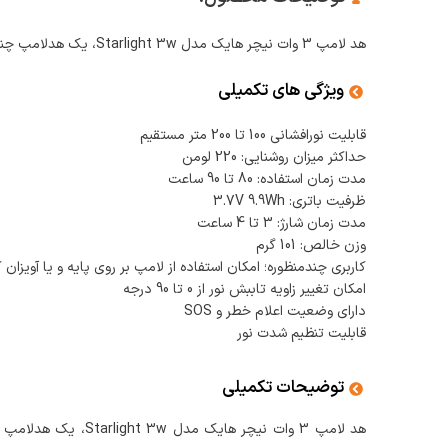
هد لامپ 3 وات نیچر هایک مدل Starlight 3w، یک هدلامپ چند منظوره است.
ویژگی های تکمیلی
قابلیت نورافشانی 100 تا 200 متر مستقیم
حداکثر میزان روشنایی: 220 لومن
مدت زمان استفاده: 80 تا 90 ساعت
ظرفیت باتری: 3.7V 9.9Wh
مدت زمان شارژ: 3 تا 4 ساعت
وزن خالص: 101 گرم
کاربری چندمنظوره؛ امکان استفاده از لامپ بر روی پایه و یا آویزان 
امکان تغییر زاویه تاببش نور از 0 تا 90 درجه
دارای وضعیت اعلام خطر و SOS
قابلیت تنظیم شدت نور
توضیحات تکمیلی
هد لامپ 3 وات نیچر ه