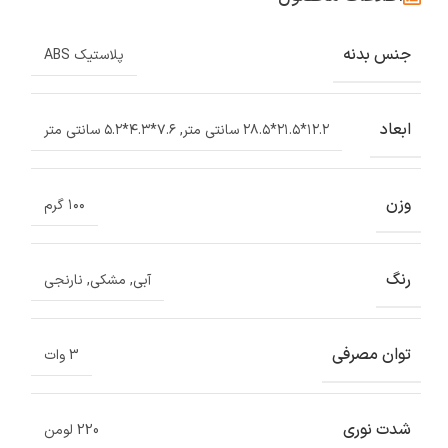
جنس بدنه
پلاستیک ABS
ابعاد
۱۲.۲*۲۱.۵*۲۸.۵ سانتی متر
,
۷.۶*۴.۳*۵.۲ سانتی متر
وزن
۱۰۰ گرم
رنگ
آبی
,
مشکی
,
نارنجی
توان مصرفی
3 وات
شدت نوری
220 لومن