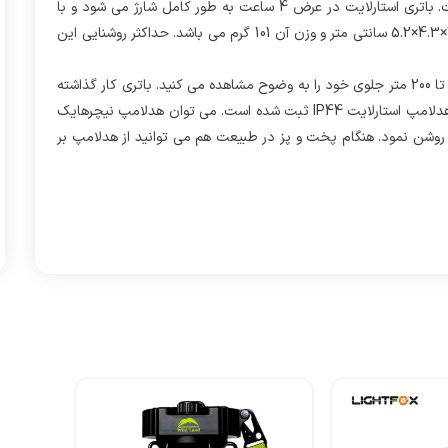
دارد. 4 حالت برای نور هدلامپ استارلایت در نظر گرفته شده است. باتری استارلایت در عرض 4 ساعت به طور کامل شارژ می شود و با
شارژ کامل بین 7 تا 90 ساعت کار می کند. ابعاد این هدلامپ 7.6×4.3×5.2 سانتی متر و وزن آن 101 گرم می باشد. حداکثر روشنایی این
اگر هنگام پیاده راه رفتن در شب از این هدلامپ استفاده کنید، 100 تا 200 متر جلوی خود را به وضوح مشاهده می کنید. باتری کار گذاشته
شده در این هدلامپ 2700mAh می باشد. میزان مقاومت به آب هدلامپ استارلایت IP44 ثبت شده است. می توان هدلامپ نیچرهایک
طه کمپ را روشن نمود. هنگام پخت و پز در طبیعت هم می توانید از هدلامپ بر