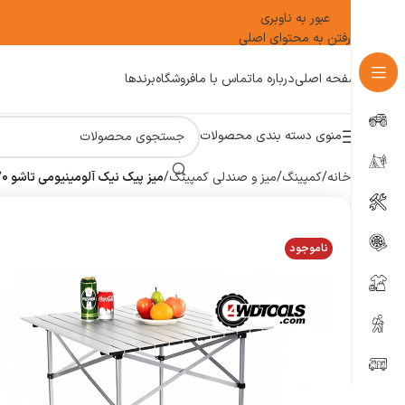
عبور به ناوبری
رفتن به محتوای اصلی
صفحه اصلی
درباره ما
تماس با ما
فروشگاه
برندها
منوی دسته بندی محصولات
خانه
/
کمپینگ
/
میز و صندلی کمپینگ
/
میز پیک نیک آلومینیومی تاشو 70×70 مدل CFTA2
ناموجود