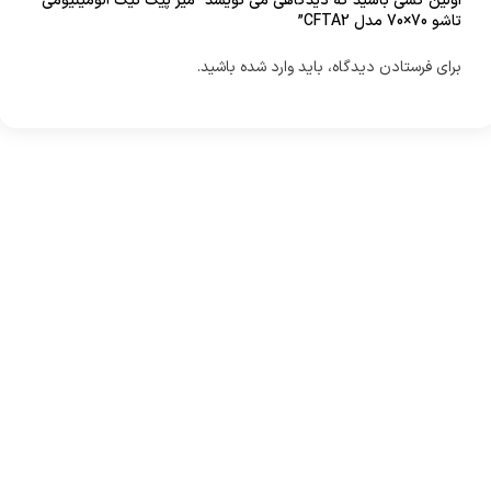
اولین کسی باشید که دیدگاهی می نویسد “میز پیک نیک آلومینیومی
تاشو 70×70 مدل CFTA2”
برای فرستادن دیدگاه، باید
وارد شده
باشید.