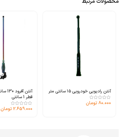
محصولات مرتبط
پر فیکس Super fix
آنتن رادیویی خودرویی ۱۵ سانتی متر
آنتن آف
قطر 1 سانتی
80.000
تومان
2.659.000
تومان