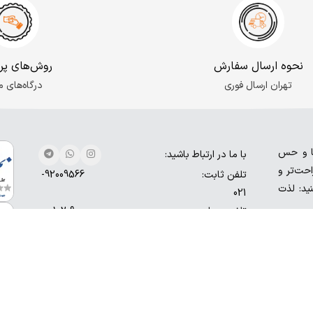
نحوه ارسال سفارش
روش‌های پر
تهران ارسال فوری
درگاه‌های م
ها و حس
با ما در ارتباط باشید:
حت‌تر و
تلفن ثابت:
92009566-
نید: لذت
021
تلفن همراه:
9000-102-
0930
شماره تماس: 9566-9200-021
آدرس ایمیل: o.digisafari@gmail.com