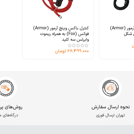
کنترل باکس وینچ آرمور (Armor)
کنترل باکس وینچ آرمور (Armor)
 شکل
فوکس (Fox) به همراه ریموت
وایرلس سه کلید
28.499.000
تومان
نحوه ارسال سفارش
روش‌های پر
تهران ارسال فوری
درگاه‌های م