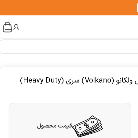
کمپرسور باد 98 لیتر تک سیلندر قابل حمل ولکانو (Volkano) سری (Heavy Duty)
قیمت محصول