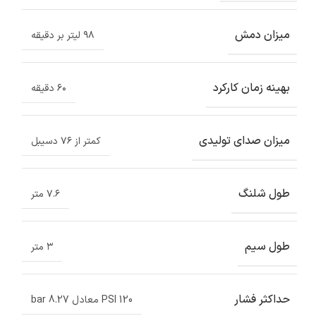
میزان دمش
۹۸ لیتر بر دقیقه
بهینه زمان کارکرد
۶۰ دقیقه
میزان صدای تولیدی
کمتر از ۷۶ دسیبل
طول شلنگ
۷.۶ متر
طول سیم
۳ متر
حداکثر فشار
120 PSI معادل 8.27 bar