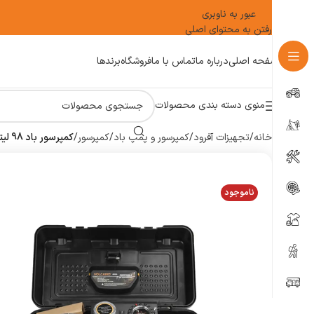
عبور به ناوبری
رفتن به محتوای اصلی
صفحه اصلی
درباره ما
تماس با ما
فروشگاه
برندها
منوی دسته بندی محصولات
خانه
/
تجهیزات آفرود
/
کمپرسور و پمپ باد
/
کمپرسور
/
کمپرسور باد 98 لیتر تک سیلندر قابل حمل ولکانو (Volkano) سری (Heavy Duty) مدل (B850)
ناموجود