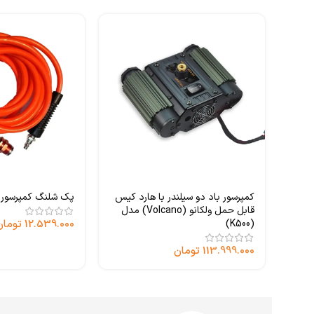
کمپرسور باد دو سیلندر با هارد کیس
پک شلنگ کمپرسور
قابل حمل ولکانو (Volcano) مدل
(K500)
12.539.000
تومان
113.999.000
تومان