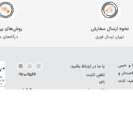
نحوه ارسال سفارش
روش‌های پر
تهران ارسال فوری
درگاه‌های م
ها و حس
با ما در ارتباط باشید:
حت‌تر و
تلفن ثابت:
92009566-
نید: لذت
021
تلفن همراه:
9000-102-
0930
شماره تماس: 9566-9200-021
آدرس ایمیل: o.digisafari@gmail.com