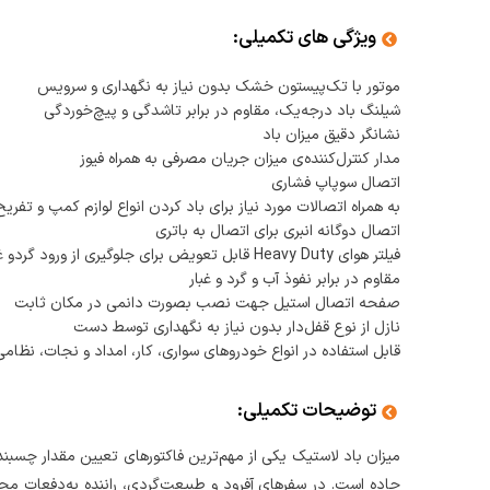
ویژگی های تکمیلی:
موتور با تک‌پیستون خشک بدون نیاز به نگهداری و سرویس
شیلنگ باد درجه‌یک، مقاوم در برابر تاشدگی و پیچ‌خوردگی
نشانگر دقیق میزان باد
مدار کنترل‌کننده‌ی میزان جریان مصرفی به همراه فیوز
اتصال سوپاپ فشاری
به همراه اتصالات مورد نیاز برای باد کردن انواع لوازم کمپ و تفریح،
اتصال دوگانه انبری برای اتصال به باتری
فیلتر هوای Heavy Duty قابل تعویض برای جلوگیری از ورود گردو غبار به داخل پیستون
مقاوم در برابر نفوذ آب و گرد و غبار
صفحه اتصال استیل جهت نصب بصورت دانمی در مکان ثابت
نازل از نوع قفل‌دار بدون نیاز به نگهداری توسط دست
قابل‌ استفاده در انواع خودروهای سواری، کار، امداد و نجات، نظا
توضیحات تکمیلی:
میزان باد لاستیک یکی از مهم‌ترین فاکتورهای تعیین مقدار چسبن
جاده است. در سفرهای آفرود و طبیعت‌گردی، راننده به‌دفعات مجب