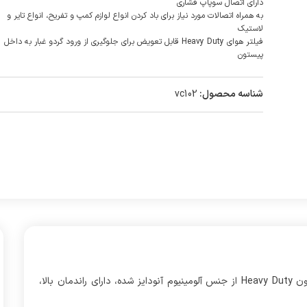
دارای اتصال سوپاپ فشاری
به همراه اتصالات مورد نیاز برای باد کردن انواع لوازم کمپ و تفریح، انواع تایر و
لاستیک
فیلتر هوای Heavy Duty قابل تعویض برای جلوگیری از ورود گردو غبار به داخل
پیستون
شناسه محصول:
vc102
کمپرسور باد ۹۸ لیتر تک سیلندر ولکانو با بهره‌مندی از تک پیستون Heavy Duty از جنس آلومینیوم آنودایز شده، دارای راندمان بالا،